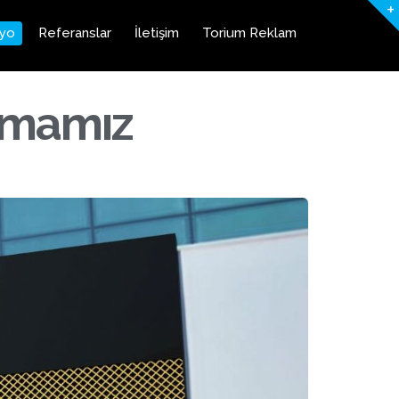
+
lyo
Referanslar
İletişim
Torium Reklam
şmamız