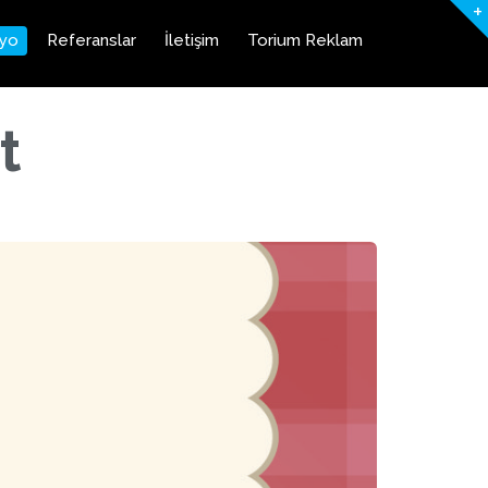
+
lyo
Referanslar
İletişim
Torium Reklam
t