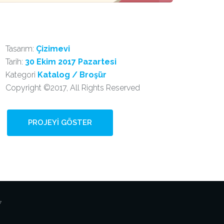
Tasarım:
Çizimevi
Tarih:
30 Ekim 2017 Pazartesi
Kategori
Katalog / Broşür
Copyright ©2017, All Rights Reserved
PROJEYI GÖSTER
7